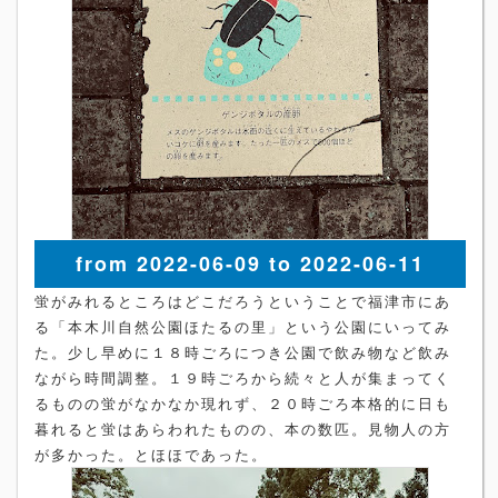
from 2022-06-09 to 2022-06-11
蛍がみれるところはどこだろうということで福津市にあ
る「本木川自然公園ほたるの里」という公園にいってみ
た。少し早めに１８時ごろにつき公園で飲み物など飲み
ながら時間調整。１９時ごろから続々と人が集まってく
るものの蛍がなかなか現れず、２０時ごろ本格的に日も
暮れると蛍はあらわれたものの、本の数匹。見物人の方
が多かった。とほほであった。