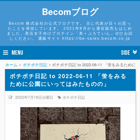
Becomブログ
Becom 株式会社の公式ブログです。 主に代表が日々の思っ
たことを発信しています。 2021年8月から通信販売もはじめ
ました。美活女子向けプロテイン「美＋ぷろていん」ぜひお試
しください。 通販サイト https://be-sales.becom.co.jp
MENU
SIDE
ホーム
ボチボチ日記
ボチボチ日記 to 2022-06-11 「蛍をみるた
ボチボチ日記 to 2022-06-11 「蛍をみる
ために公園にいってはみたものの」
2022年7月19日火曜日
ボチボチ日記