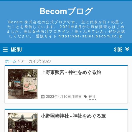
Becomブログ
Becom 株式会社の公式ブログです。 主に代表が日々の思っ
たことを発信しています。 2021年8月から通信販売もはじめ
ました。美活女子向けプロテイン「美＋ぷろていん」ぜひお試
しください。 通販サイト https://be-sales.becom.co.jp
MENU
SIDE
ホーム
アーカイブ:
2023
上野東照宮 - 神社をめぐる旅
2023年4月10日月曜日
神社
小野照崎神社 - 神社をめぐる旅