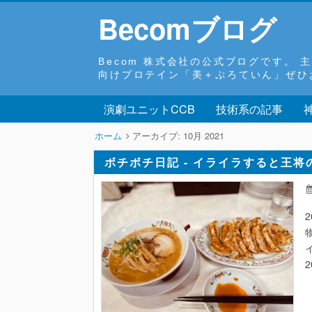
Becomブログ
Becom 株式会社の公式ブログです。
向けプロテイン「美＋ぷろていん」ぜひお試しくだ
演劇ユニットCCB
技術系の記事
ホーム
アーカイブ:
10月 2021
ボチボチ日記 - イライラすると王
2