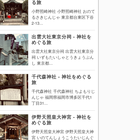
る旅
小野照崎神社 小野照崎神社 おのて
るさきじんじゃ 東京都台東区下谷
2-13...
出雲大社東京分祠 - 神社を
めぐる旅
出雲大社東京分祠 出雲大社東京分
祠 いずもたいしゃとうきょうぶん
し 東京都...
千代森神社 - 神社をめぐる
旅
千代森神社 千代森神社 ちよもりじ
んじゃ 福岡県福岡市博多区千代1
丁目31...
伊野天照皇大神宮 - 神社を
めぐる旅
伊野天照皇大神宮 伊野天照皇大神
宮 いのてんしょうこうたいじんぐ