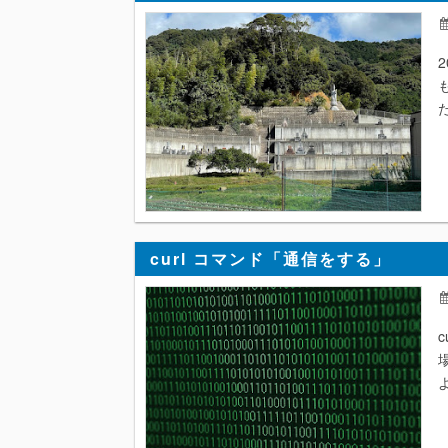
2
た
curl コマンド「通信をする」