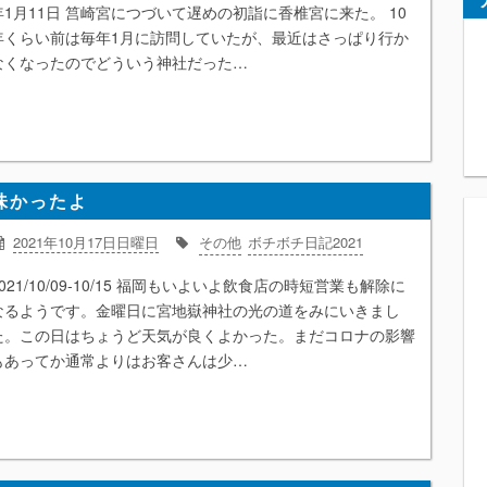
年1月11日 筥崎宮につづいて遅めの初詣に香椎宮に来た。 10
年くらい前は毎年1月に訪問していたが、最近はさっぱり行か
なくなったのでどういう神社だった…
味かったよ
2021年10月17日日曜日
その他
ボチボチ日記2021
2021/10/09-10/15 福岡もいよいよ飲食店の時短営業も解除に
なるようです。金曜日に宮地嶽神社の光の道をみにいきまし
た。この日はちょうど天気が良くよかった。まだコロナの影響
もあってか通常よりはお客さんは少…