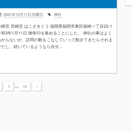
2021年10月11日月曜日
神社
筥崎宮 筥崎宮 はこざきぐう 福岡県福岡市東区箱崎一丁目22-1
令和3年1月11日 御朱印を集めることにした。 神社の事はよく
わからないが、訪問の数をこなしていって飽きてきたらそれま
でだし、続いているようなら自分…
...
3
62