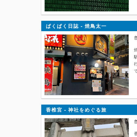
ぱくぱく日誌 - 焼鳥太一
駅
香椎宮 - 神社をめぐる旅