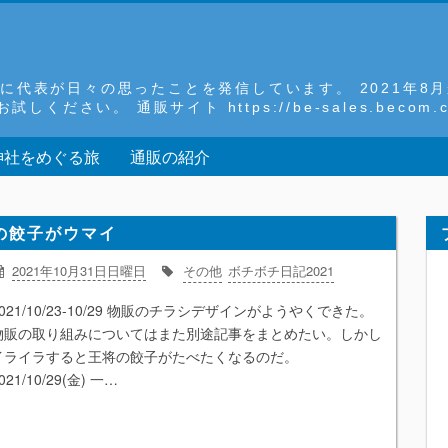
 主に代表が日々の思ったことを発信しています。 2021年
さい。 通販サイト https://be-sales.becom.co
神社をめぐる旅
通販の紹介
将の餃子がウマイ
2021年10月31日日曜日
その他
ボチボチ日記2021
2021/10/23-10/29 物販のチラシデザインがようやくできた。
物販の取り組みについてはまた別途記事をまとめたい。しかし
イライラすると王将の餃子がたべたくなるのだ。
021/10/29(金) 一…