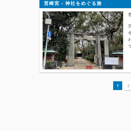
筥崎宮 - 神社をめぐる旅
1
2