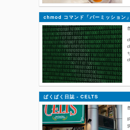
chmod コマンド「パーミッション
c
ぱくぱく日誌 - CELTS
I