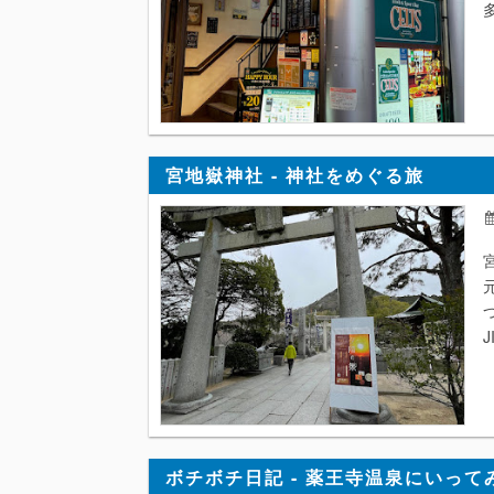
多
宮地嶽神社 - 神社をめぐる旅
ボチボチ日記 - 薬王寺温泉にいって