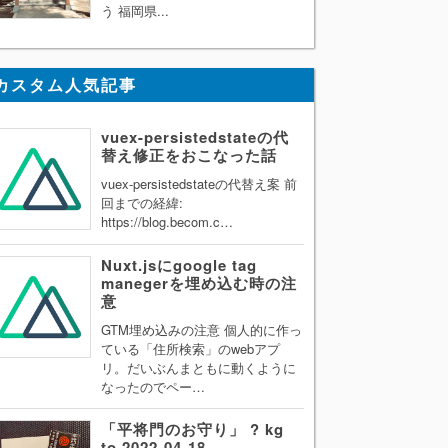
う 福岡県...
カスタム人気記事
vuex-persistedstateの代
替え修正をおこなった話
vuex-persistedstateの代替え案 前
回までの経緯:
https://blog.becom.c…
Nuxt.jsにgoogle tag
manegerを埋め込む時の注
意
GTM埋め込みの注意 個人的に作っ
ている「住所検索」のwebアプ
リ。だいぶんまともに動くように
なったのでペー…
「平将門のお守り」 ? kg
to 2022-04-18