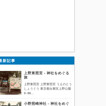
最新記事
上野東照宮 - 神社をめぐる
旅
上野東照宮 上野東照宮 うえのとう
しょうぐう 東京都台東区上野公園
9−88...
小野照崎神社 - 神社をめぐ