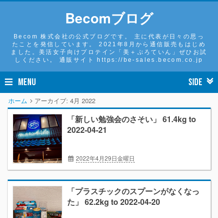
Becomブログ
Becom 株式会社の公式ブログです。 主に代表が日々の思っ
たことを発信しています。 2021年8月から通信販売もはじめ
ました。美活女子向けプロテイン「美＋ぷろていん」ぜひお試
しください。 通販サイト https://be-sales.becom.co.jp
MENU
SIDE
ホーム
アーカイブ:
4月 2022
「新しい勉強会のさそい」 61.4kg to
2022-04-21
2022年4月29日金曜日
ダイエット2022/4
ボチボチ日記
「プラスチックのスプーンがなくなっ
た」 62.2kg to 2022-04-20