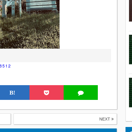
98512
B!
NEXT