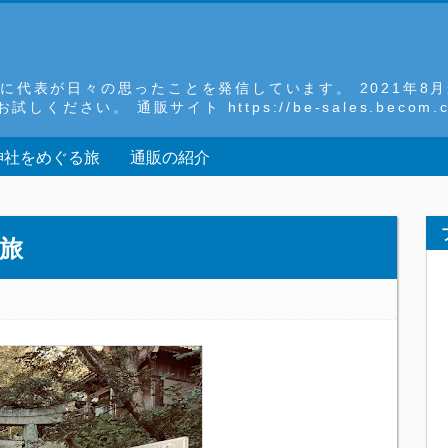
 主に代表が日々の思ったことを発信しています。 2021年
さい。 通販サイト https://be-sales.becom.co
神社をめぐる旅
通販の紹介
る旅