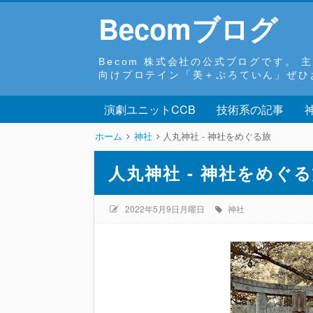
Becomブログ
Becom 株式会社の公式ブログです。
向けプロテイン「美＋ぷろていん」ぜひお試しくだ
演劇ユニットCCB
技術系の記事
ホーム
神社
人丸神社 - 神社をめぐる旅
人丸神社 - 神社をめぐ
2022年5月9日月曜日
神社