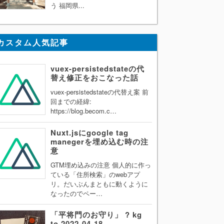
う 福岡県...
カスタム人気記事
vuex-persistedstateの代
替え修正をおこなった話
vuex-persistedstateの代替え案 前
回までの経緯:
https://blog.becom.c…
Nuxt.jsにgoogle tag
manegerを埋め込む時の注
意
GTM埋め込みの注意 個人的に作っ
ている「住所検索」のwebアプ
リ。だいぶんまともに動くように
なったのでペー…
「平将門のお守り」 ? kg
to 2022-04-18