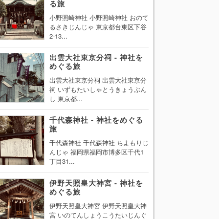
る旅
小野照崎神社 小野照崎神社 おのて
るさきじんじゃ 東京都台東区下谷
2-13...
出雲大社東京分祠 - 神社を
めぐる旅
出雲大社東京分祠 出雲大社東京分
祠 いずもたいしゃとうきょうぶん
し 東京都...
千代森神社 - 神社をめぐる
旅
千代森神社 千代森神社 ちよもりじ
んじゃ 福岡県福岡市博多区千代1
丁目31...
伊野天照皇大神宮 - 神社を
めぐる旅
伊野天照皇大神宮 伊野天照皇大神
宮 いのてんしょうこうたいじんぐ