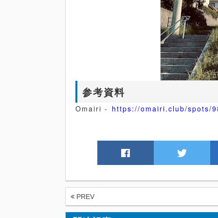
参考資料
Omairi -
https://omairi.club/spots/
PREV