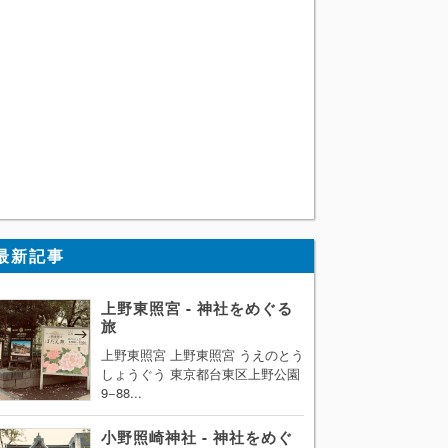
最新記事
上野東照宮 - 神社をめぐる
旅
上野東照宮 上野東照宮 うえのとう
しょうぐう 東京都台東区上野公園
9−88...
小野照崎神社 - 神社をめぐ