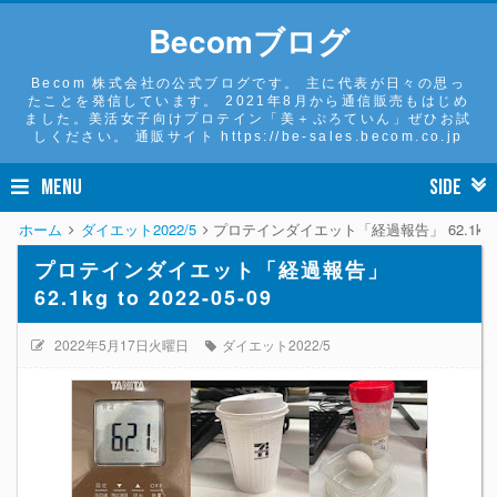
Becomブログ
Becom 株式会社の公式ブログです。 主に代表が日々の思っ
たことを発信しています。 2021年8月から通信販売もはじめ
ました。美活女子向けプロテイン「美＋ぷろていん」ぜひお試
しください。 通販サイト https://be-sales.becom.co.jp
MENU
SIDE
ホーム
ダイエット2022/5
プロテインダイエット「経過報告」 62.1kg to 2
プロテインダイエット「経過報告」
62.1kg to 2022-05-09
2022年5月17日火曜日
ダイエット2022/5