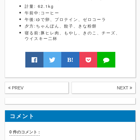
計量: 62.1kg
午前中:コーヒー
午後:ゆで卵、プロテイン、ゼロコーラ
夕方:ちゃんぽん、餃子、きな粉餅
寝る前:豚ヒレ肉、もやし、きのこ、チーズ、
ウイスキー二杯
B!
PREV
NEXT
コメント
0 件のコメント :