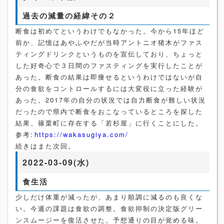
過去の減量の経緯その２
断食は初めてというわけでもなかった。今から15年ほど
前か、記憶はあやふやだが当時アントニオ猪木がファス
ティングドリンクというものを宣伝しており、ちょっと
した好奇心で３日間のファスティングを実行したことが
あった。断食の結果は即痩せるというわけではないが自
分の食欲をコントロールするには大変役に立った経験が
あった。2017年の自分の状況では自力断食が難しい状況
だったので県内で断食をおこなっているところを探した
結果、篠栗町に存在する「若杉屋」に行くことにした。
参考:
https://wakasugiya.com/
続きはまた次回。
2022-03-09(水)
食生活
少しだけ体重が減ったが、あまり順調に減るのも良くな
い。今週の課題は食欲の調整。食欲抑制の決定版グリー
ンスムージーを復活させた。予想通りの目が覚める味。