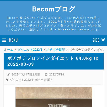
Becomブログ
Becom 株式会社の公式ブログです。 主に代表が日々の思っ
たことを発信しています。 2021年8月から通信販売もはじめ
ました。美活女子向けプロテイン「美＋ぷろていん」ぜひお試
しください。 通販サイト https://be-sales.becom.co.jp
MENU
SIDE
ホーム
ダイエット2022/3
ボチボチ日記
ボチボチプロテインダイエット 64.
ボチボチプロテインダイエット 64.0kg to
2022-03-09
2022年3月17日木曜日
2022/05/14
ダイエット2022/3
ボチボチ日記