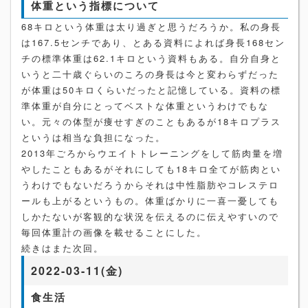
体重という指標について
68キロという体重は太り過ぎと思うだろうか。私の身長
は167.5センチであり、とある資料によれば身長168セン
チの標準体重は62.1キロという資料もある。自分自身と
いうと二十歳ぐらいのころの身長は今と変わらずだった
が体重は50キロくらいだったと記憶している。資料の標
準体重が自分にとってベストな体重というわけでもな
い。元々の体型が痩せすぎのこともあるが18キロプラス
というは相当な負担になった。
2013年ごろからウエイトトレーニングをして筋肉量を増
やしたこともあるがそれにしても18キロ全てが筋肉とい
うわけでもないだろうからそれは中性脂肪やコレステロ
ールも上がるというもの。体重ばかりに一喜一憂しても
しかたないが客観的な状況を伝えるのに伝えやすいので
毎回体重計の画像を載せることにした。
続きはまた次回。
2022-03-11(金)
食生活