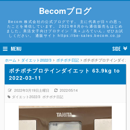
Becomブログ
Becom 株式会社の公式ブログです。 主に代表が日々の思っ
たことを発信しています。 2021年8月から通信販売もはじめ
ました。美活女子向けプロテイン「美＋ぷろていん」ぜひお試
しください。 通販サイト https://be-sales.becom.co.jp
MENU
SIDE
ホーム
ダイエット2022/3
ボチボチ日記
ボチボチプロテインダイエット 63.
ボチボチプロテインダイエット 63.9kg to
2022-03-11
2022年3月19日土曜日
2022/05/14
ダイエット2022/3
ボチボチ日記