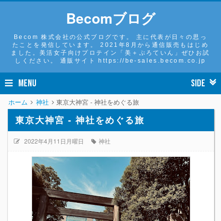
Becomブログ
Becom 株式会社の公式ブログです。 主に代表が日々の思っ
たことを発信しています。 2021年8月から通信販売もはじめ
ました。美活女子向けプロテイン「美＋ぷろていん」ぜひお試
しください。 通販サイト https://be-sales.becom.co.jp
MENU
SIDE
ホーム
神社
東京大神宮 - 神社をめぐる旅
東京大神宮 - 神社をめぐる旅
2022年4月11日月曜日
神社