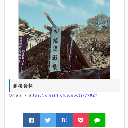
参考資料
Omairi -
https://omairi.club/spots/77927
B!