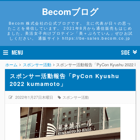
Becomブログ
Becom 株式会社の公式ブログです。 主に代表が日々の思っ
たことを発信しています。 2021年8月から通信販売もはじめ
ました。美活女子向けプロテイン「美＋ぷろていん」ぜひお試
しください。 通販サイト https://be-sales.becom.co.jp
MENU
SIDE
ホーム
スポンサー活動
スポンサー活動報告「PyCon Kyushu 2022 ku
スポンサー活動報告「PyCon Kyushu
2022 kumamoto」
2022年1月27日木曜日
スポンサー活動