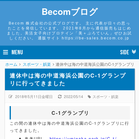
Becomブログ
Becom 株式会社の公式ブログです。 主に代表が日々の思っ
たことを発信しています。 2021年8月から通信販売もはじめ
ました。美活女子向けプロテイン「美＋ぷろていん」ぜひお試
しください。 通販サイト https://be-sales.becom.co.jp
MENU
SIDE
ホーム
スポーツ・娯楽
連休中は海の中道海浜公園のC-1グランプリ
連休中は海の中道海浜公園のC-1グランプ
リに行ってきました
2018年5月11日金曜日
2022/05/14
スポーツ・娯楽
C-1グランプリ
この間の連休中は海の中道海浜公園のC-1グランプリに行
ってきました。
参考URL -
https://uminaka-park.jp/C-1/