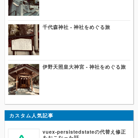
千代森神社 - 神社をめぐる旅
伊野天照皇大神宮 - 神社をめぐる旅
カスタム人気記事
vuex-persistedstateの代替え修正
をおこなった話