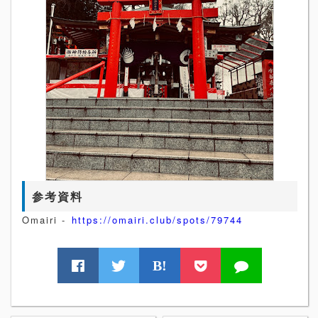
参考資料
Omairi -
https://omairi.club/spots/79744
B!