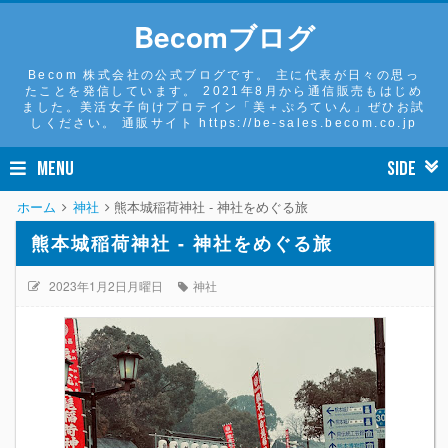
Becomブログ
Becom 株式会社の公式ブログです。 主に代表が日々の思っ
たことを発信しています。 2021年8月から通信販売もはじめ
ました。美活女子向けプロテイン「美＋ぷろていん」ぜひお試
しください。 通販サイト https://be-sales.becom.co.jp
MENU
SIDE
ホーム
神社
熊本城稲荷神社 - 神社をめぐる旅
熊本城稲荷神社 - 神社をめぐる旅
2023年1月2日月曜日
神社