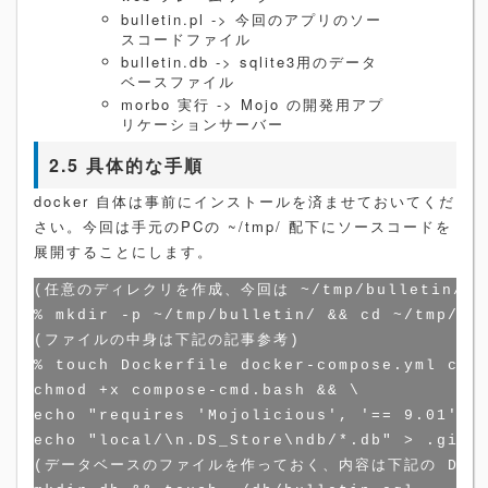
bulletin.pl -> 今回のアプリのソー
スコードファイル
bulletin.db -> sqlite3用のデータ
ベースファイル
morbo 実行 -> Mojo の開発用アプ
リケーションサーバー
2.5 具体的な手順
docker 自体は事前にインストールを済ませておいてくだ
さい。今回は手元のPCの ~/tmp/ 配下にソースコードを
展開することにします。
(任意のディレクリを作成、今回は ~/tmp/bulletin/)

% mkdir -p ~/tmp/bulletin/ && cd ~/tmp/bul
(ファイルの中身は下記の記事参考)

% touch Dockerfile docker-compose.yml comp
chmod +x compose-cmd.bash && \

echo "requires 'Mojolicious', '== 9.01';" 
echo "local/\n.DS_Store\ndb/*.db" > .gitig
(データベースのファイルを作っておく、内容は下記の DB の