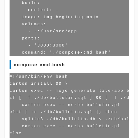
    build:

      context: .

    image: img-beginning-mojo

    volumes:

      - .:/usr/src/app

    ports:

      - '3000:3000'

compose-cmd.bash
#!/usr/bin/env bash

carton install && \

carton exec -- mojo generate lite-app bull
if [ -f ./db/bulletin.sql ] && [ -f ./db/b
    carton exec -- morbo bulletin.pl

elif [ -s ./db/bulletin.sql ]; then

    sqlite3 ./db/bulletin.db < ./db/bullet
    carton exec -- morbo bulletin.pl

else
