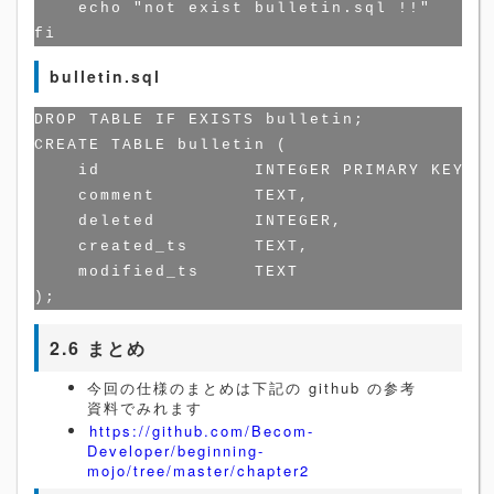
    echo "not exist bulletin.sql !!"

bulletin.sql
DROP TABLE IF EXISTS bulletin;

CREATE TABLE bulletin (                  
    id              INTEGER PRIMARY KEY AU
    comment         TEXT,              
    deleted         INTEGER,          
    created_ts      TEXT,                
    modified_ts     TEXT                 
2.6 まとめ
今回の仕様のまとめは下記の github の参考
資料でみれます
https://github.com/Becom-
Developer/beginning-
mojo/tree/master/chapter2