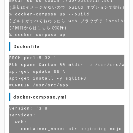
mkdir db && touch ./db/bulletin.sql

(最初はイメージがないので build オプションで実行)

% docker-compose up --build

(ビルドがすべておわったら web ブラウザで localhost:
(2回目からはこちらで実行)

Dockerfile
FROM perl:5.32.1

RUN cpanm Carton && mkdir -p /usr/src/app 
apt-get update && \

apt-get install -y sqlite3

docker-compose.yml
version: '3.8'

services:

  web:

    container_name: ctr-beginning-mojo
