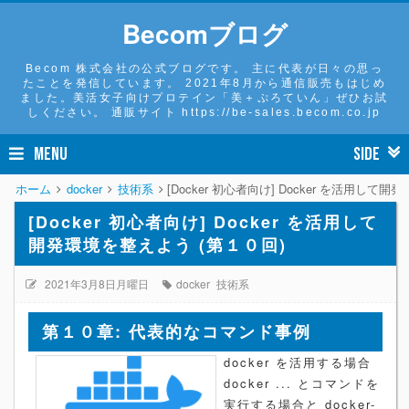
Becomブログ
Becom 株式会社の公式ブログです。 主に代表が日々の思っ
たことを発信しています。 2021年8月から通信販売もはじめ
ました。美活女子向けプロテイン「美＋ぷろていん」ぜひお試
しください。 通販サイト https://be-sales.becom.co.jp
MENU
SIDE
ホーム
docker
技術系
[Docker 初心者向け] Docker を活用して
[Docker 初心者向け] Docker を活用して
開発環境を整えよう (第１０回)
2021年3月8日月曜日
docker
技術系
第１０章: 代表的なコマンド事例
docker を活用する場合
docker ... とコマンドを
実行する場合と docker-