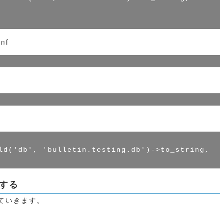
onf
f
ld('db', 'bulletin.testing.db')->to_string,

定する
ていきます。