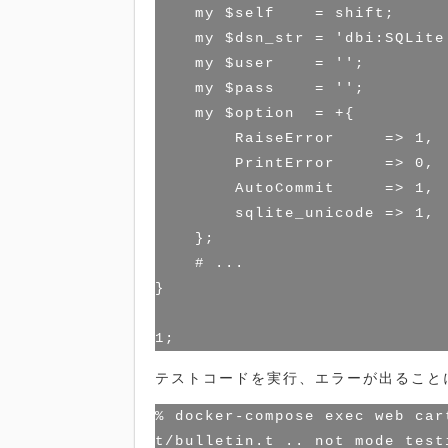
    my $self    = shift;

    my $dsn_str = 'dbi:SQLite
    my $user    = '';

    my $pass    = '';

    my $option  = +{

        RaiseError     => 1,

        PrintError     => 0,

        AutoCommit     => 1,

        sqlite_unicode => 1,

    };

    # ...

}

テストコードを実行、エラーが出ること
% docker-compose exec web car
t/bulletin.t .. not mode test