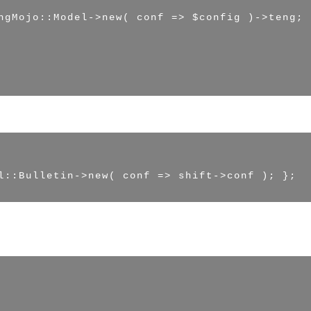
ngMojo::Model->new( conf => $config )->teng; }
l::Bulletin->new( conf => shift->conf ); };
