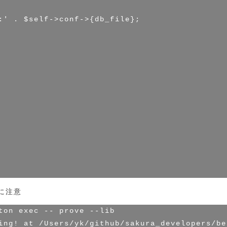
:' . $self->conf->{db_file};

に注意
ton exec -- prove --lib

ing! at /Users/yk/github/sakura_developers/be