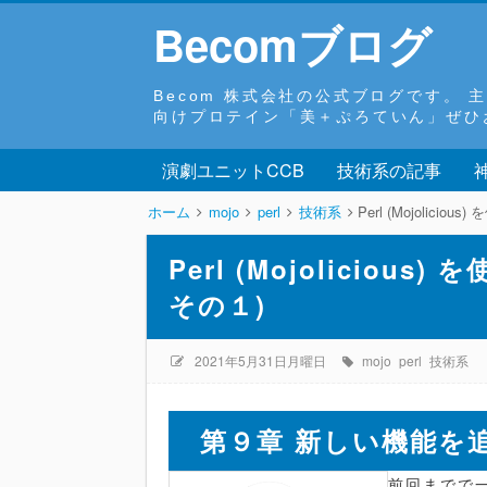
Becomブログ
Becom 株式会社の公式ブログです。
向けプロテイン「美＋ぷろていん」ぜひお試しくだ
演劇ユニットCCB
技術系の記事
ホーム
mojo
perl
技術系
Perl (Mojolici
Perl (Mojoliciou
その１)
2021年5月31日月曜日
mojo
perl
技術系
第９章 新しい機能を追
前回までで