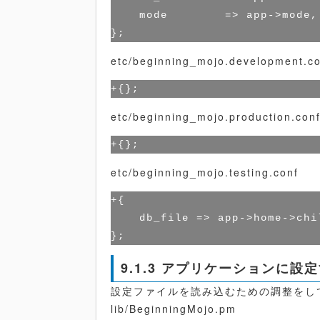
    mode        => app->mode,

etc/beginning_mojo.development.c
etc/beginning_mojo.production.con
etc/beginning_mojo.testing.conf
+{

    db_file => app->home->chi
9.1.3 アプリケーションに設
設定ファイルを読み込むための調整をし
lib/BeginningMojo.pm