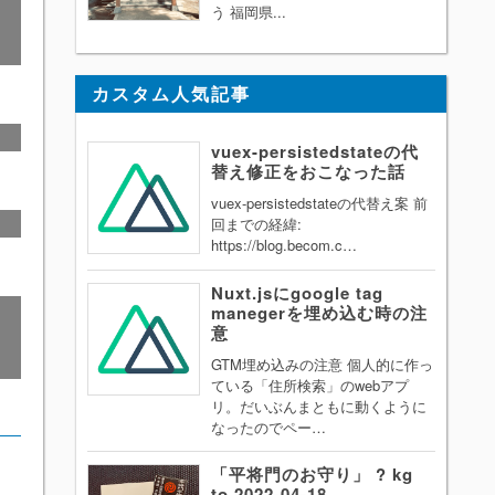
う 福岡県...
カスタム人気記事
vuex-persistedstateの代
替え修正をおこなった話
vuex-persistedstateの代替え案 前
回までの経緯:
https://blog.becom.c…
Nuxt.jsにgoogle tag
manegerを埋め込む時の注
意
GTM埋め込みの注意 個人的に作っ
ている「住所検索」のwebアプ
リ。だいぶんまともに動くように
なったのでペー…
「平将門のお守り」 ? kg
to 2022-04-18