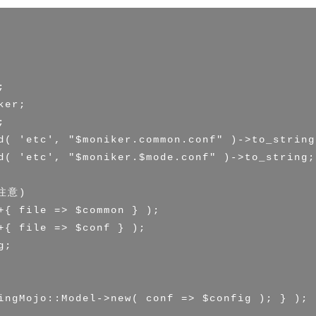


er;



d( 'etc', "$moniker.common.conf" )->to_string;
d( 'etc', "$moniker.$mode.conf" )->to_string;

意)

+{ file => $common } );

+{ file => $conf } );

;

ingMojo::Model->new( conf => $config ); } );
