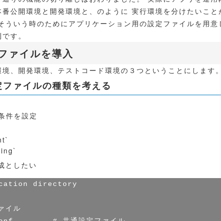
本番公開環境と開発環境と、のように 実行環境を分けたいこと
 そういう時のためにアプリケーション用の設定ファイルを用意
利です。
設定ファイルを導入
環境、開発環境、テストコード環境の３つということにします
 設定ファイルの種類を考える
条件を設定
`
t`
ing`
成としたい
cation directory

ファイル
