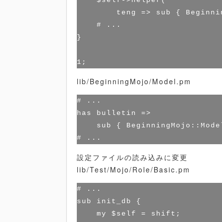
    $self->helper(

        teng => sub { Beginni
    # ...

}

lib/BeginningMojo/Model.pm
# ...

has bulletin =>

    sub { BeginningMojo::Mode
設定ファイルの読み込みに変更
lib/Test/Mojo/Role/Basic.pm
# ...

sub init_db {

    my $self = shift;
