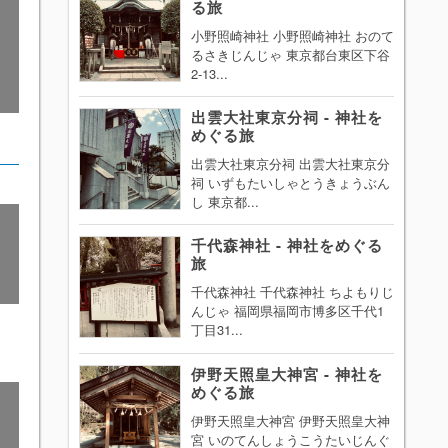
る旅
小野照崎神社 小野照崎神社 おのて
るさきじんじゃ 東京都台東区下谷
2-13...
出雲大社東京分祠 - 神社を
めぐる旅
出雲大社東京分祠 出雲大社東京分
祠 いずもたいしゃとうきょうぶん
し 東京都...
千代森神社 - 神社をめぐる
旅
千代森神社 千代森神社 ちよもりじ
んじゃ 福岡県福岡市博多区千代1
丁目31...
伊野天照皇大神宮 - 神社を
めぐる旅
伊野天照皇大神宮 伊野天照皇大神
宮 いのてんしょうこうたいじんぐ