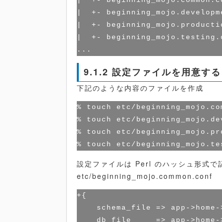
|  +- beginning_mojo.common
|  +- beginning_mojo.devel
|  +- beginning_mojo.produ
|  +- beginning_mojo.test
9.1.2 設定ファイルを用意する
下記のような内容のファイルを作成
% touch etc/beginning_mojo.com
% touch etc/beginning_mojo.de
% touch etc/beginning_mojo.pr
設定ファイルは Perl のハッシュ形式で
etc/beginning_mojo.common.conf
+{

    schema_file => app->home-
    db_file     => app->home-