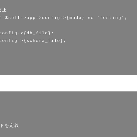
止

f $self->app->config->{mode} ne 'testing';

config->{db_file};

config->{schema_file};

ドを定義
